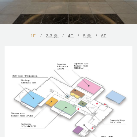
1F
2-3 층
4F
5 층
6F