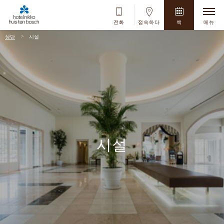
전화
접속하다
책
메뉴
상단
시설
에
밖
시설
지금 예약