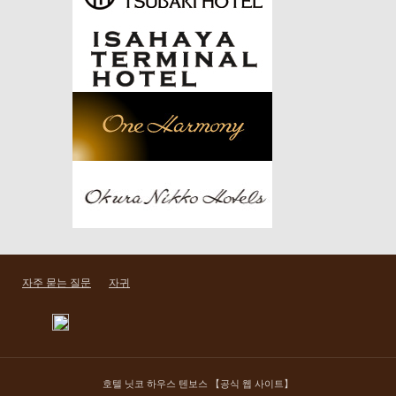
자주 묻는 질문
자귀
호텔 닛코 하우스 텐보스 【공식 웹 사이트】