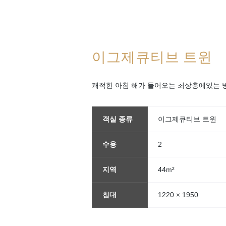
이그제큐티브 트윈
쾌적한 아침 해가 들어오는 최상층에있는 
객실 종류
이그제큐티브 트윈
수용
2
지역
44m²
침대
1220 × 1950