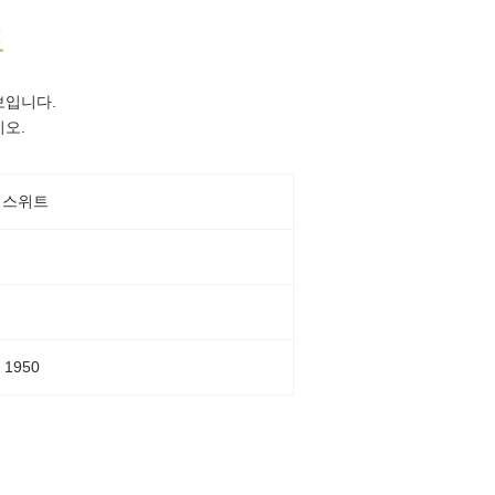
트
보입니다.
오.
 스위트
 1950