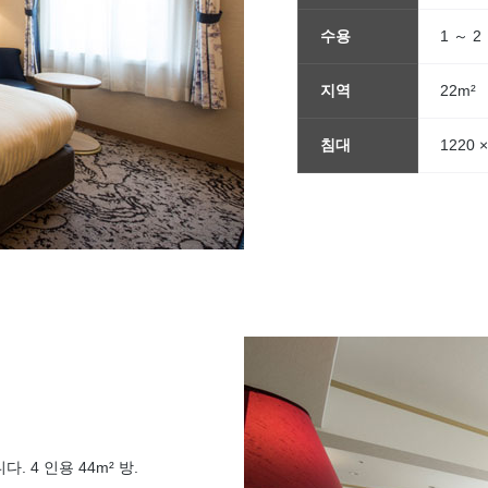
수용
1 ～ 2
지역
22m²
침대
1220 ×
 4 인용 44m² 방.