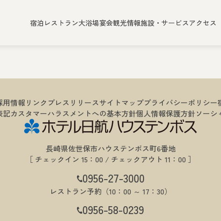
宿泊
レストラン
大浴場
宴会
観光情報
施設・サービス
アクセス
採用情報
リンク
プレスリリース
サイトマップ
プライバシーポリシー
表記
カスタマーハラスメントへの基本方針
個人情報保護方針
ソーシ
長崎県佐世保市ハウステンボス町6番地
［ チェックイン 15：00 / チェックアウト 11：00 ］
0956-27-3000
レストラン予約（10：00 ～ 17：30）
0956-58-0239