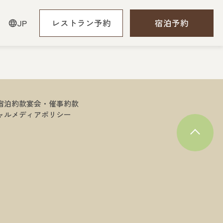
JP
レストラン
予約
宿泊予約
宿泊約款
宴会・催事約款
ャルメディアポリシー